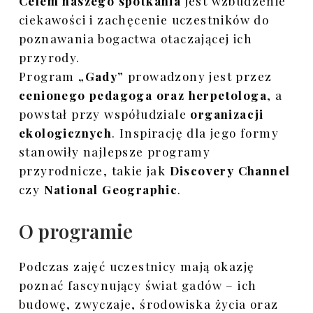
Celem naszego spotkania
jest wzbudzenie
Galeria płazów
ciekawości i zachęcenie uczestników do
poznawania bogactwa otaczającej ich
Galeria gadów
przyrody.
Program
„Gady”
prowadzony jest przez
cenionego pedagoga oraz herpetologa
, a
powstał przy współudziale
organizacji
ekologicznych
. Inspirację dla jego formy
stanowiły najlepsze programy
przyrodnicze, takie jak
Discovery Channel
czy
National Geographic
.
O programie
Podczas zajęć uczestnicy mają okazję
poznać fascynujący świat gadów – ich
budowę, zwyczaje, środowiska życia oraz