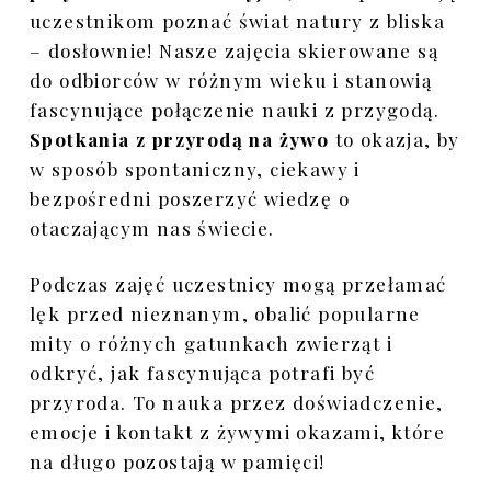
uczestnikom poznać świat natury z bliska
Galeria płazów
– dosłownie! Nasze zajęcia skierowane są
Galeria gadów
do odbiorców w różnym wieku i stanowią
fascynujące połączenie nauki z przygodą.
Spotkania z przyrodą na żywo
to okazja, by
w sposób spontaniczny, ciekawy i
bezpośredni poszerzyć wiedzę o
otaczającym nas świecie.
Podczas zajęć uczestnicy mogą przełamać
lęk przed nieznanym, obalić popularne
mity o różnych gatunkach zwierząt i
odkryć, jak fascynująca potrafi być
przyroda. To nauka przez doświadczenie,
emocje i kontakt z żywymi okazami, które
na długo pozostają w pamięci!